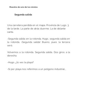
Muestra de uno de los relatos
Segunda salida
Una carretera perdida en el mapa. Provincia de Lugo. 3
de la tarde. La parte de atrás duerme. La de delante
canta.
-Segunda salida en la rotonda. Hugo, segunda salida en
la rotonda. ¡Segunda salida! Bueno, pues la tercera
será.
Volvemos a la rotonda. Segunda salida. Dos giros a la
derecha.
-Hugo, ¿tú ves la playa?
-Si por playa nos referimos a un polígono industrial...
Volvemos a la rotonda. Segunda salida. Dos giros a la
derecha.
-Aquí no hay playa.
Segunda salida. Dos giros a la izquierda.
Una carretera perdida en el mapa. Provincia de Lugo. 3
y media de la tarde. La parte de atrás duerme. La de
delante canta.